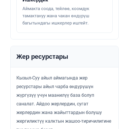
Аймакта соода, тейлөө, коомдук
тамактануу жана чакан өндүрүш
багытындагы ишкерлер иштейт.
Жер ресурстары
Кызыл-Суу айыл аймагында жер
ресурстары айыл чарба өндүрүшүн
жүргүзүү үчүн маанилүү база болуп
саналат. Айдоо жерлердин, сугат
жерлердин жана жайыттардын болушу
жергиликтүү калктын жашоо-тиричилигине