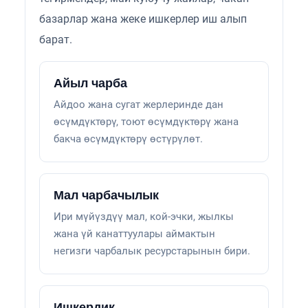
базарлар жана жеке ишкерлер иш алып
барат.
Айыл чарба
Айдоо жана сугат жерлеринде дан
өсүмдүктөрү, тоют өсүмдүктөрү жана
бакча өсүмдүктөрү өстүрүлөт.
Мал чарбачылык
Ири мүйүздүү мал, кой-эчки, жылкы
жана үй канаттуулары аймактын
негизги чарбалык ресурстарынын бири.
Ишкердик