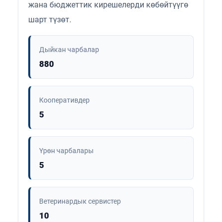
жана бюджеттик кирешелерди көбөйтүүгө
шарт түзөт.
Дыйкан чарбалар
880
Кооперативдер
5
Үрөн чарбалары
5
Ветеринардык сервистер
10