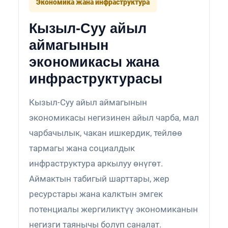
Экономика жана инфраструктура
Кызыл-Суу айыл
аймагынын
экономикасы жана
инфраструктурасы
Кызыл-Суу айыл аймагынын
экономикасы негизинен айыл чарба, мал
чарбачылык, чакан ишкердик, тейлөө
тармагы жана социалдык
инфраструктура аркылуу өнүгөт.
Аймактын табигый шарттары, жер
ресурстары жана калктын эмгек
потенциалы жергиликтүү экономиканын
негизги таянычы болуп саналат.