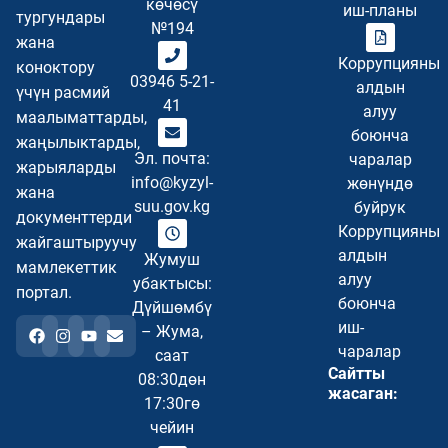
көчөсү
иш-планы
тургундары
№194
жана
Коррупцияны
коноктору
03946 5-21-
алдын
үчүн расмий
41
алуу
маалыматтарды,
боюнча
жаңылыктарды,
Эл. почта:
чаралар
жарыяларды
info@kyzyl-
жөнүндө
жана
suu.gov.kg
буйрук
документтерди
Коррупцияны
жайгаштыруучу
алдын
Жумуш
мамлекеттик
алуу
убактысы:
портал.
боюнча
Дүйшөмбү
иш-
– Жума,
чаралар
саат
Сайтты
08:30дөн
жасаган:
17:30гө
чейин