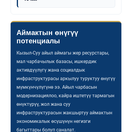
Аймактын өнүгүү
потенциалы
Кызыл-Суу айыл аймагы жер ресурстары,
мал чарбачылык базасы, ишкердик
активдүүлүгү жана социалдык
инфраструктурасы аркылуу туруктуу өнүгүү
мүмкүнчүлүгүнө ээ. Айыл чарбасын
модернизациялоо, кайра иштетүү тармагын
өнүктүрүү, жол жана суу
инфраструктурасын жакшыртуу аймактын
экономикалык өсүшүнүн негизги
багыттары болуп саналат.