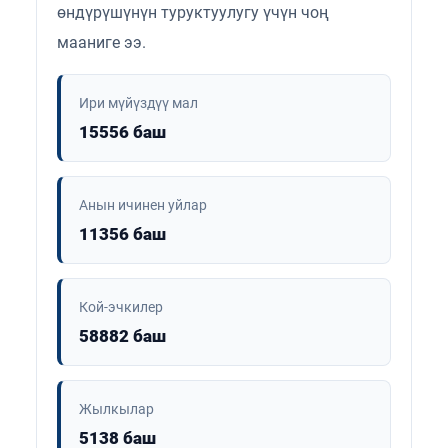
өндүрүшүнүн туруктуулугу үчүн чоң
мааниге ээ.
Ири мүйүздүү мал
15556 баш
Анын ичинен уйлар
11356 баш
Кой-эчкилер
58882 баш
Жылкылар
5138 баш