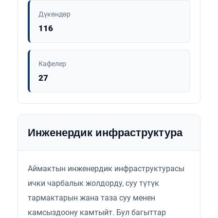
Дүкөндөр
116
Кафелер
27
Инженердик инфраструктура
Аймактын инженердик инфраструктурасы
ички чарбалык жолдорду, суу түтүк
тармактарын жана таза суу менен
камсыздоону камтыйт. Бул багыттар