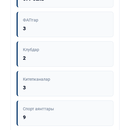
ФАПтар
3
Клубдар
2
Китепканалар
3
Спорт аянттары
9