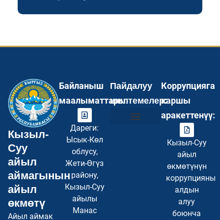
Байланыш
Коррупцияга
Пайдалуу
маалыматтары:
каршы
шилтемелер:
аракеттенүү:
Дареги:
Кызыл-
Инвесторлор үчүн
Туристер үчүн
Бош кызмат орундар
Суроо–Жооп FAQ
Купуялуулук саясаты
Сайттын картасы
Ысык-Көл
Кызыл-Суу
Суу
облусу,
айыл
айыл
Жети-Өгүз
өкмөтүнүн
аймагынын
району,
коррупцияны
Кызыл-Суу
айыл
алдын
айылы
өкмөтү
алуу
Манас
боюнча
Айыл аймак