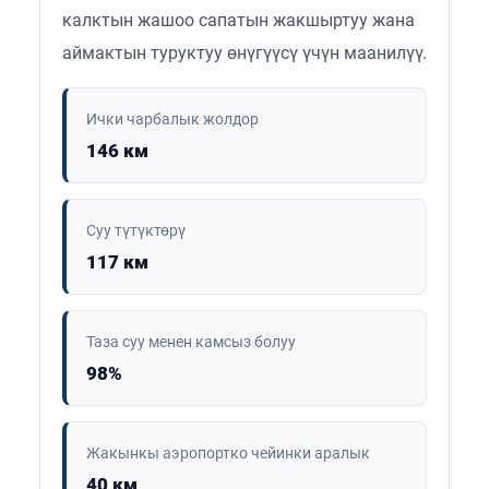
калктын жашоо сапатын жакшыртуу жана
аймактын туруктуу өнүгүүсү үчүн маанилүү.
Ички чарбалык жолдор
146 км
Суу түтүктөрү
117 км
Таза суу менен камсыз болуу
98%
Жакынкы аэропортко чейинки аралык
40 км