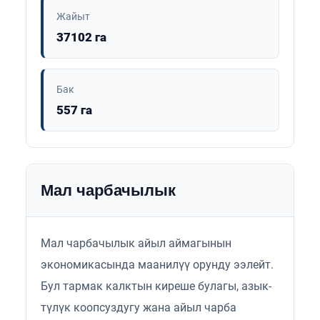
Жайыт
37102 га
Бак
557 га
Мал чарбачылык
Мал чарбачылык айыл аймагынын
экономикасында маанилүү орунду ээлейт.
Бул тармак калктын киреше булагы, азык-
түлүк коопсуздугу жана айыл чарба