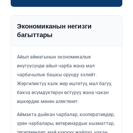
Экономиканын негизги
багыттары
Айыл аймагынын экономикалык
өнүгүүсүндө айыл чарба жана мал
чарбачылык башкы орунду ээлейт.
Жергиликтүү калк жер иштетүү, мал багуу,
бакча өсүмдүктөрүн өстүрүү жана чакан
ишкердик менен алектенет.
Аймакта дыйкан чарбалар, кооперативдер,
үрөн чарбалары, ветеринардык кызматтар,
тегирмендер, май куюучу жайлар, чакан