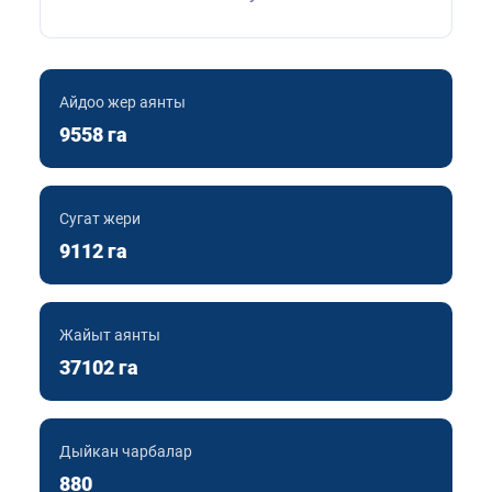
Айдоо жер аянты
9558 га
Сугат жери
9112 га
Жайыт аянты
37102 га
Дыйкан чарбалар
880