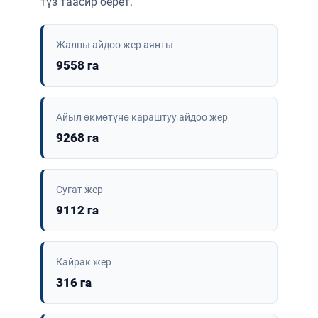
түз таасир берет.
Жалпы айдоо жер аянты
9558 га
Айыл өкмөтүнө караштуу айдоо жер
9268 га
Сугат жер
9112 га
Кайрак жер
316 га