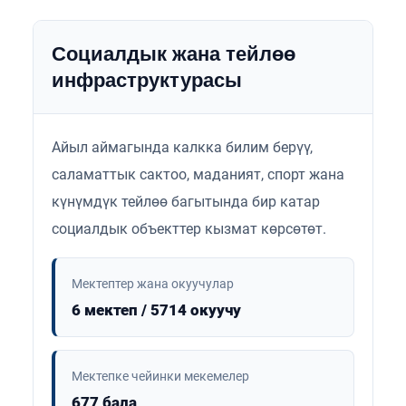
Социалдык жана тейлөө
инфраструктурасы
Айыл аймагында калкка билим берүү,
саламаттык сактоо, маданият, спорт жана
күнүмдүк тейлөө багытында бир катар
социалдык объекттер кызмат көрсөтөт.
Мектептер жана окуучулар
6 мектеп / 5714 окуучу
Мектепке чейинки мекемелер
677 бала