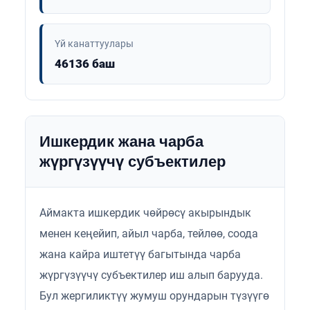
Үй канаттуулары
46136 баш
Ишкердик жана чарба
жүргүзүүчү субъектилер
Аймакта ишкердик чөйрөсү акырындык
менен кеңейип, айыл чарба, тейлөө, соода
жана кайра иштетүү багытында чарба
жүргүзүүчү субъектилер иш алып барууда.
Бул жергиликтүү жумуш орундарын түзүүгө