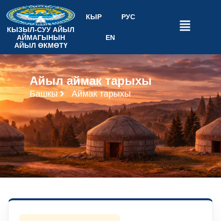
КЫР
РУС
КЫЗЫЛ-СУУ АЙЫЛ
АЙМАГЫНЫН
EN
АЙЫЛ ӨКМӨТҮ
Айыл аймак тарыхы
Башкы
Аймак тарыхы