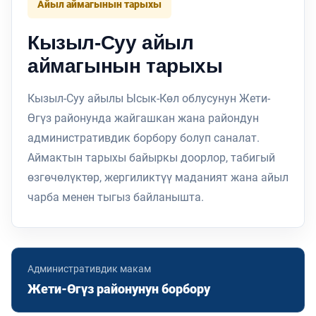
Айыл аймагынын тарыхы
Кызыл-Суу айыл
аймагынын тарыхы
Кызыл-Суу айылы Ысык-Көл облусунун Жети-
Өгүз районунда жайгашкан жана райондун
административдик борбору болуп саналат.
Аймактын тарыхы байыркы доорлор, табигый
өзгөчөлүктөр, жергиликтүү маданият жана айыл
чарба менен тыгыз байланышта.
Административдик макам
Жети-Өгүз районунун борбору