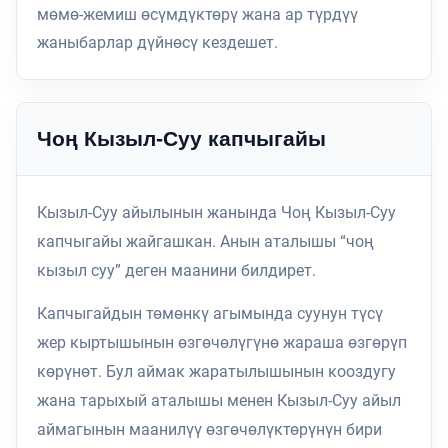
мөмө-жемиш өсүмдүктөрү жана ар түрдүү
жаныбарлар дүйнөсү кездешет.
Чоң Кызыл-Суу капчыгайы
Кызыл-Суу айылынын жанында Чоң Кызыл-Суу
капчыгайы жайгашкан. Анын аталышы “чоң
кызыл суу” деген маанини билдирет.
Капчыгайдын төмөнкү агымында суунун түсү
жер кыртышынын өзгөчөлүгүнө жараша өзгөрүп
көрүнөт. Бул аймак жаратылышынын кооздугу
жана тарыхый аталышы менен Кызыл-Суу айыл
аймагынын маанилүү өзгөчөлүктөрүнүн бири