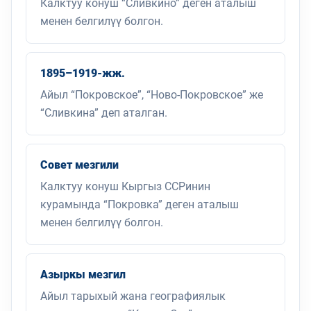
Калктуу конуш “Сливкино” деген аталыш
менен белгилүү болгон.
1895–1919-жж.
Айыл “Покровское”, “Ново-Покровское” же
“Сливкина” деп аталган.
Совет мезгили
Калктуу конуш Кыргыз ССРинин
курамында “Покровка” деген аталыш
менен белгилүү болгон.
Азыркы мезгил
Айыл тарыхый жана географиялык