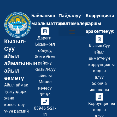
Байланыш
Коррупцияга
Пайдалуу
маалыматтары:
каршы
шилтемелер:
аракеттенүү:
Дареги:
Кызыл-
Инвесторлор үчүн
Туристер үчүн
Бош кызмат орундар
Суроо–Жооп FAQ
Купуялуулук саясаты
Сайттын картасы
Ысык-Көл
Кызыл-Суу
Суу
облусу,
айыл
айыл
Жети-Өгүз
өкмөтүнүн
аймагынын
району,
коррупцияны
Кызыл-Суу
айыл
алдын
айылы
өкмөтү
алуу
Манас
боюнча
Айыл аймак
көчөсү
иш-планы
тургундары
№194
жана
Коррупцияны
коноктору
03946 5-21-
алдын
үчүн расмий
41
алуу