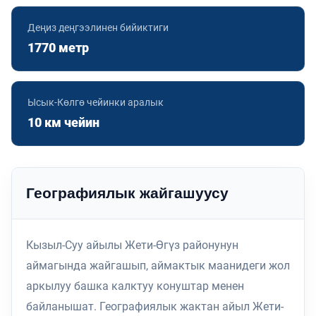
Деңиз деңгээлинен бийиктиги
1770 метр
Ысык-Көлгө чейинки аралык
10 км чейин
Географиялык жайгашуусу
Кызыл-Суу айылы Жети-Өгүз районунун
аймагында жайгашып, аймактык маанидеги жол
аркылуу башка калктуу конуштар менен
байланышат. Географиялык жактан айыл Жети-