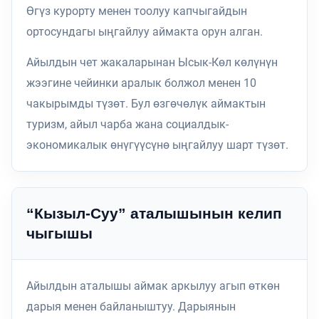
Өгүз курорту менен тоолуу капчыгайдын
ортосундагы ыңгайлуу аймакта орун алган.
Айылдын чет жакаларынан Ысык-Көл көлүнүн
жээгине чейинки аралык болжол менен 10
чакырымды түзөт. Бул өзгөчөлүк аймактын
туризм, айыл чарба жана социалдык-
экономикалык өнүгүүсүнө ыңгайлуу шарт түзөт.
“Кызыл-Суу” аталышынын келип
чыгышы
Айылдын аталышы аймак аркылуу агып өткөн
дарыя менен байланыштуу. Дарыянын