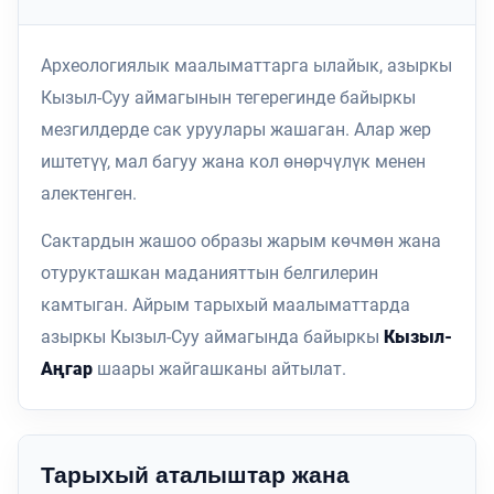
Археологиялык маалыматтарга ылайык, азыркы
Кызыл-Суу аймагынын тегерегинде байыркы
мезгилдерде сак уруулары жашаган. Алар жер
иштетүү, мал багуу жана кол өнөрчүлүк менен
алектенген.
Сактардын жашоо образы жарым көчмөн жана
отурукташкан маданияттын белгилерин
камтыган. Айрым тарыхый маалыматтарда
азыркы Кызыл-Суу аймагында байыркы
Кызыл-
Аңгар
шаары жайгашканы айтылат.
Тарыхый аталыштар жана