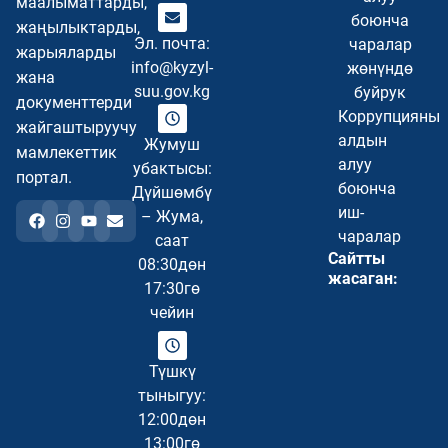
маалыматтарды,
боюнча
жаңылыктарды,
Эл. почта:
чаралар
жарыяларды
info@kyzyl-
жөнүндө
жана
suu.gov.kg
буйрук
документтерди
Коррупцияны
жайгаштыруучу
алдын
Жумуш
мамлекеттик
алуу
убактысы:
портал.
боюнча
Дүйшөмбү
иш-
– Жума,
чаралар
саат
Сайтты
08:30дөн
жасаган:
17:30гө
чейин
Түшкү
тыныгуу:
12:00дөн
13:00гө