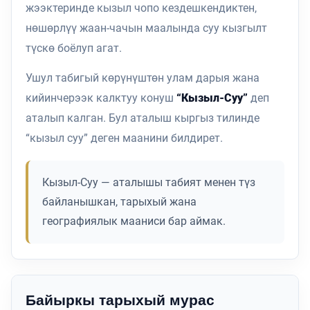
жээктеринде кызыл чопо кездешкендиктен,
нөшөрлүү жаан-чачын маалында суу кызгылт
түскө боёлуп агат.
Ушул табигый көрүнүштөн улам дарыя жана
кийинчерээк калктуу конуш
“Кызыл-Суу”
деп
аталып калган. Бул аталыш кыргыз тилинде
“кызыл суу” деген маанини билдирет.
Кызыл-Суу — аталышы табият менен түз
байланышкан, тарыхый жана
географиялык мааниси бар аймак.
Байыркы тарыхый мурас