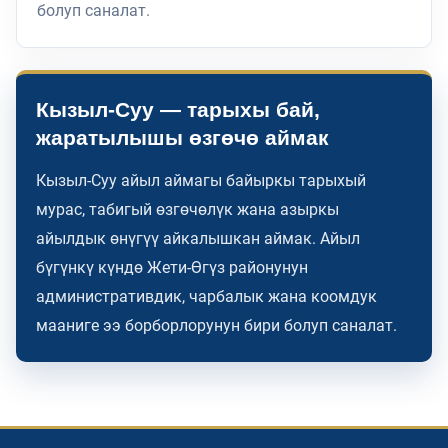
болуп саналат.
Кызыл-Суу — тарыхы бай,
жаратылышы өзгөчө аймак
Кызыл-Суу айыл аймагы байыркы тарыхый
мурас, табигый өзгөчөлүк жана азыркы
айылдык өнүгүү айкалышкан аймак. Айыл
бүгүнкү күндө Жети-Өгүз районунун
административдик, чарбалык жана коомдук
мааниге ээ борборлорунун бири болуп саналат.