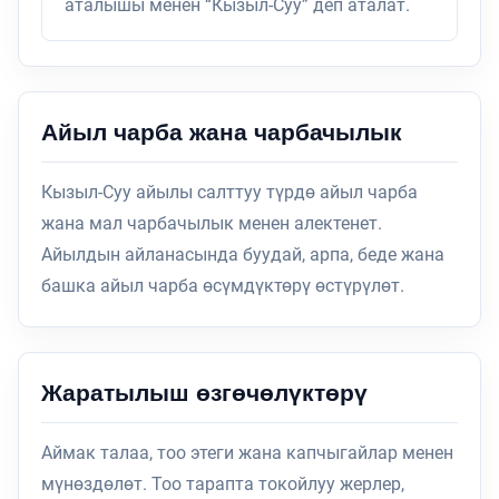
аталышы менен “Кызыл-Суу” деп аталат.
Айыл чарба жана чарбачылык
Кызыл-Суу айылы салттуу түрдө айыл чарба
жана мал чарбачылык менен алектенет.
Айылдын айланасында буудай, арпа, беде жана
башка айыл чарба өсүмдүктөрү өстүрүлөт.
Жаратылыш өзгөчөлүктөрү
Аймак талаа, тоо этеги жана капчыгайлар менен
мүнөздөлөт. Тоо тарапта токойлуу жерлер,