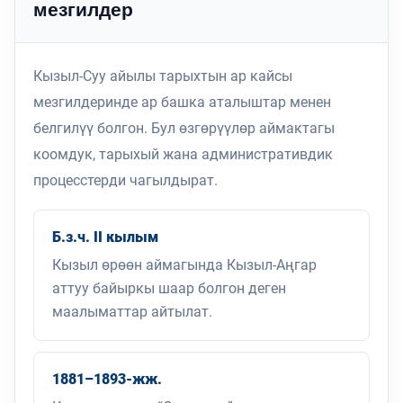
мезгилдер
Кызыл-Суу айылы тарыхтын ар кайсы
мезгилдеринде ар башка аталыштар менен
белгилүү болгон. Бул өзгөрүүлөр аймактагы
коомдук, тарыхый жана административдик
процесстерди чагылдырат.
Б.з.ч. II кылым
Кызыл өрөөн аймагында Кызыл-Аңгар
аттуу байыркы шаар болгон деген
маалыматтар айтылат.
1881–1893-жж.