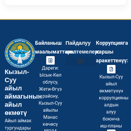
Байланыш
Коррупцияга
Пайдалуу
маалыматтары:
каршы
шилтемелер:
аракеттенүү:
Дареги:
Кызыл-
Инвесторлор үчүн
Туристер үчүн
Бош кызмат орундар
Суроо–Жооп FAQ
Купуялуулук саясаты
Сайттын картасы
Ысык-Көл
Кызыл-Суу
Суу
облусу,
айыл
айыл
Жети-Өгүз
өкмөтүнүн
аймагынын
району,
коррупцияны
Кызыл-Суу
айыл
алдын
айылы
өкмөтү
алуу
Манас
боюнча
Айыл аймак
көчөсү
иш-планы
тургундары