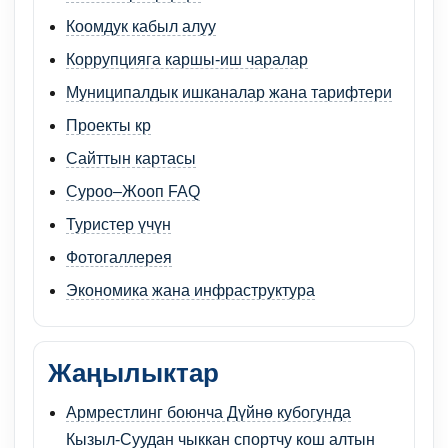
Коомдук кабыл алуу
Коррупцияга каршы-иш чаралар
Муниципалдык ишканалар жана тарифтери
Проекты кр
Сайттын картасы
Суроо–Жооп FAQ
Туристер үчүн
Фотогаллерея
Экономика жана инфраструктура
Жаңылыктар
Армрестлинг боюнча Дүйнө кубогунда
Кызыл-Суудан чыккан спортчу кош алтын