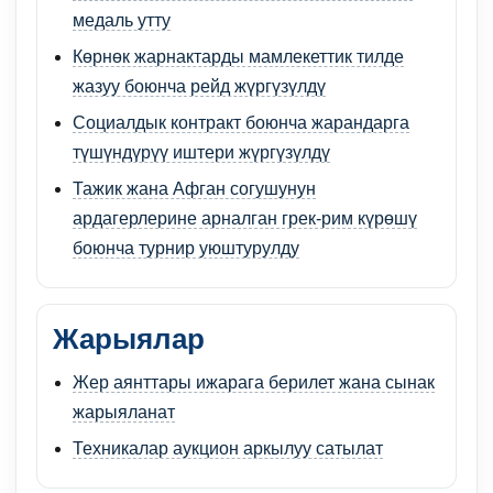
медаль утту
Көрнөк жарнактарды мамлекеттик тилде
жазуу боюнча рейд жүргүзүлдү
Социалдык контракт боюнча жарандарга
түшүндүрүү иштери жүргүзүлдү
Тажик жана Афган согушунун
ардагерлерине арналган грек-рим күрөшү
боюнча турнир уюштурулду
Жарыялар
Жер аянттары ижарага берилет жана сынак
жарыяланат
Техникалар аукцион аркылуу сатылат