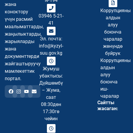
№194
жана
Коррупцияны
коноктору
03946 5-21-
алдын
үчүн расмий
41
алуу
маалыматтарды,
боюнча
жаңылыктарды,
Эл. почта:
чаралар
жарыяларды
info@kyzyl-
жөнүндө
жана
suu.gov.kg
буйрук
документтерди
Коррупцияны
жайгаштыруучу
алдын
Жумуш
мамлекеттик
алуу
убактысы:
портал.
боюнча
Дүйшөмбү
иш-
– Жума,
чаралар
саат
Сайтты
08:30дөн
жасаган:
17:30гө
чейин