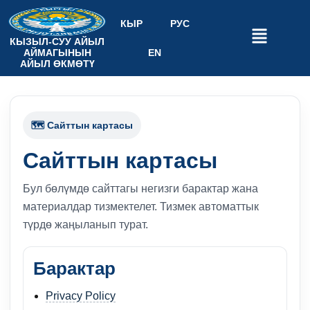
КЫР
РУС
КЫЗЫЛ-СУУ АЙЫЛ
АЙМАГЫНЫН
EN
АЙЫЛ ӨКМӨТҮ
🗺️ Сайттын картасы
Сайттын картасы
Бул бөлүмдө сайттагы негизги барактар жана
материалдар тизмектелет. Тизмек автоматтык
түрдө жаңыланып турат.
Барактар
Privacy Policy