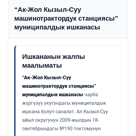
“Ак-Жол Кызыл-Суу
машинотрактордук станциясы”
муниципалдык ишканасы
Ишкананын жалпы
маалыматы
“Ак-Жол Кызыл-Суу
машинотрактордук станциясы”
муниципалдык ишканасы
чарба
жүргүзүү укугундагы муниципалдык
ишкана болуп саналат. Ал Кызыл-Суу
айыл округунун 2009-жылдын 18-
сентябрындагы №190 токтомунун