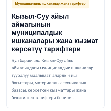
Муниципалдык ишканалар жана тарифтер
Кызыл-Суу айыл
аймагынын
муниципалдык
ишканалары жана кызмат
көрсөтүү тарифтери
Бул баракчада Кызыл-Суу айыл
аймагындагы муниципалдык ишканалар
тууралуу маалымат, алардын иш
багыттары, материалдык-техникалык
базасы, көрсөткөн кызматтары жана
бекитилген тарифтери берилет.