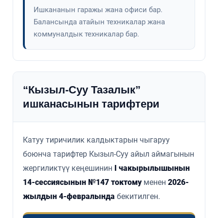
Ишкананын гаражы жана офиси бар.
Балансында атайын техникалар жана
коммуналдык техникалар бар.
“Кызыл-Суу Тазалык”
ишканасынын тарифтери
Катуу тиричилик калдыктарын чыгаруу
боюнча тарифтер Кызыл-Суу айыл аймагынын
жергиликтүү кеңешинин
I чакырылышынын
14-сессиясынын №147 токтому
менен
2026-
жылдын 4-февралында
бекитилген.