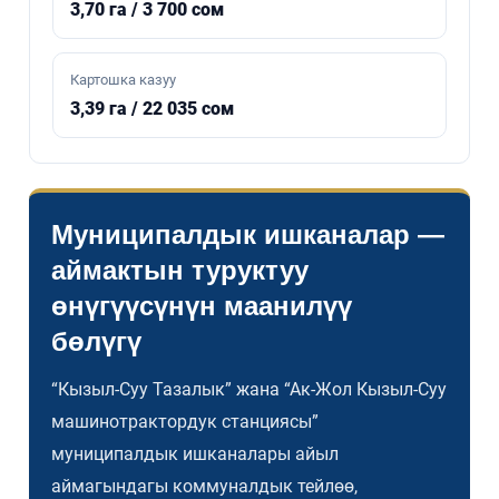
3,70 га / 3 700 сом
Картошка казуу
3,39 га / 22 035 сом
Муниципалдык ишканалар —
аймактын туруктуу
өнүгүүсүнүн маанилүү
бөлүгү
“Кызыл-Суу Тазалык” жана “Ак-Жол Кызыл-Суу
машинотрактордук станциясы”
муниципалдык ишканалары айыл
аймагындагы коммуналдык тейлөө,