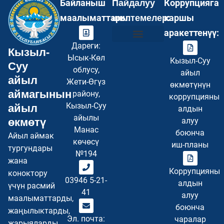
Байланыш
Коррупцияга
Пайдалуу
маалыматтары:
каршы
шилтемелер:
аракеттенүү:
Дареги:
Кызыл-
Инвесторлор үчүн
Туристер үчүн
Бош кызмат орундар
Суроо–Жооп FAQ
Купуялуулук саясаты
Сайттын картасы
Ысык-Көл
Кызыл-Суу
Суу
облусу,
айыл
айыл
Жети-Өгүз
өкмөтүнүн
аймагынын
району,
коррупцияны
Кызыл-Суу
айыл
алдын
айылы
өкмөтү
алуу
Манас
боюнча
Айыл аймак
көчөсү
иш-планы
тургундары
№194
жана
Коррупцияны
коноктору
03946 5-21-
алдын
үчүн расмий
41
алуу
маалыматтарды,
боюнча
жаңылыктарды,
Эл. почта:
чаралар
жарыяларды