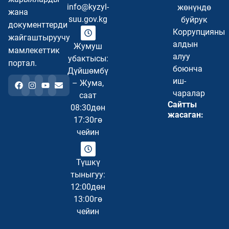
info@kyzyl-
жөнүндө
жана
suu.gov.kg
буйрук
документтерди
Коррупцияны
жайгаштыруучу
алдын
Жумуш
мамлекеттик
алуу
убактысы:
портал.
боюнча
Дүйшөмбү
иш-
– Жума,
чаралар
саат
Сайтты
08:30дөн
жасаган:
17:30гө
чейин
Түшкү
тыныгуу:
12:00дөн
13:00гө
чейин