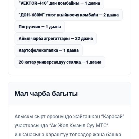
“VEKTOR-410” дан комбайны — 1 даана
“ДОН-680М” тоют жыйноочу комбайн — 2 даана
Погрузчик — 1 даана
Айыл чарба агрегаттары — 32 даана
Картофелекопалка — 1 даана
28 катар универсалдуу сеялка — 1 даана
Мал чарба багыты
Алыскы сырт өрөөнүндө жайгашкан “Карасай”
участкасында “Ак-Жол Кызыл-Суу МТС”
ишканасына караштуу топоздор жана башка