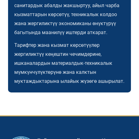
санитардык абалды жакшыртуу, айыл чарба
кызматтарын көрсөтүү, техникалык колдоо
жана жергиликтүү экономиканы өнүктүрүү
багытында маанилүү иштерди аткарат.
Тарифтер жана кызмат көрсөтүүлөр
жергиликтүү кеңештин чечимдерине,
ишканалардын материалдык-техникалык
мүмкүнчүлүктөрүнө жана калктын
муктаждыктарына ылайык жүзөгө ашырылат.