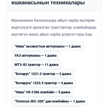
ишканасынын техникалары
Ишкананын балансында айыл чарба иштерин
жүргүзүүгө арналган тракторлор, комбайндар,
жүктөгүч жана айыл чарба агрегаттары бар.
“Нива” кызматтык автоунаасы — 1 даана
УАЗ автоунаасы — 1 даана
МТЗ-82 трактор — 11 даана
“Беларус” 1221.2 трактор — 2 даана
“Беларусь” 1222.3 трактор — 4 даана
“Нива” СК-5 МА комбайн — 5 даана
“Полесье ЖС-200” дан комбайны — 1 даана