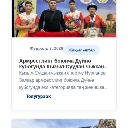
Февраль 7, 2026
Жаңылыктар
Армрестлинг боюнча Дүйнө
кубогунда Кызыл-Суудан чыккан
спортчу кош алтын медаль утту
Кызыл-Суудан чыккан спортчу Нурланов
Залкар армрестлинг боюнча Дүйнө
кубогунда эки категорияда тең жеңишке
жетишип, кош алтын медаль утту. Жети-
Толугураак
Өгүздүн спортчулары эл аралык аренада
жогорку жыйынтык көрсөтүштү.