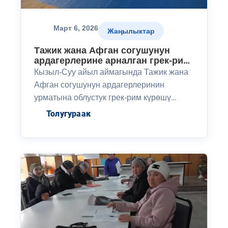
Март 6, 2026
Жаңылыктар
Тажик жана Афган согушунун
ардагерлерине арналган грек-рим
күрөшү боюнча турнир
Кызыл-Суу айыл аймагында Тажик жана
уюштурулду
Афган согушунун ардагерлеринин
урматына облустук грек-рим күрөшү
боюнча турнир уюштурулду. Мелдеш жаш
Толугураак
балбандардын активдүү катышуусу
менен өтүп, жеңүүчүлөр сыйлыктарга ээ
болушту.