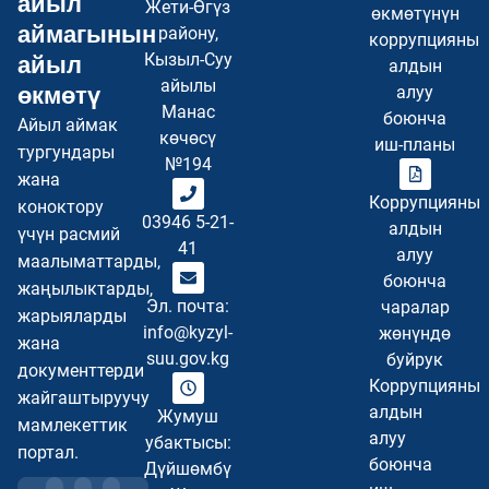
айыл
Жети-Өгүз
өкмөтүнүн
аймагынын
району,
коррупцияны
Кызыл-Суу
айыл
алдын
айылы
өкмөтү
алуу
Манас
боюнча
Айыл аймак
көчөсү
иш-планы
тургундары
№194
жана
Коррупцияны
коноктору
03946 5-21-
алдын
үчүн расмий
41
алуу
маалыматтарды,
боюнча
жаңылыктарды,
Эл. почта:
чаралар
жарыяларды
info@kyzyl-
жөнүндө
жана
suu.gov.kg
буйрук
документтерди
Коррупцияны
жайгаштыруучу
алдын
Жумуш
мамлекеттик
алуу
убактысы:
портал.
боюнча
Дүйшөмбү