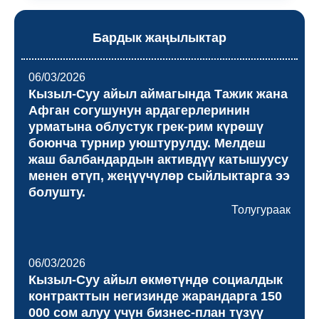
жүргүзүлдү.
Бардык жаңылыктар
06/03/2026
Кызыл-Суу айыл аймагында Тажик жана
Афган согушунун ардагерлеринин
урматына облустук грек-рим күрөшү
боюнча турнир уюштурулду. Мелдеш
жаш балбандардын активдүү катышуусу
менен өтүп, жеңүүчүлөр сыйлыктарга ээ
болушту.
Толугураак
06/03/2026
Кызыл-Суу айыл өкмөтүндө социалдык
контракттын негизинде жарандарга 150
000 сом алуу үчүн бизнес-план түзүү