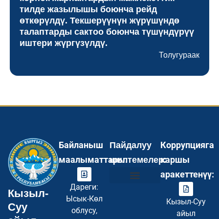
тилде жазылышы боюнча рейд
өткөрүлдү. Текшерүүнүн жүрүшүндө
талаптарды сактоо боюнча түшүндүрүү
иштери жүргүзүлдү.
Толугураак
Байланыш
Коррупцияга
Пайдалуу
маалыматтары:
каршы
шилтемелер:
аракеттенүү:
Дареги:
Кызыл-
Инвесторлор үчүн
Туристер үчүн
Бош кызмат орундар
Суроо–Жооп FAQ
Купуялуулук саясаты
Сайттын картасы
Ысык-Көл
Кызыл-Суу
Суу
облусу,
айыл