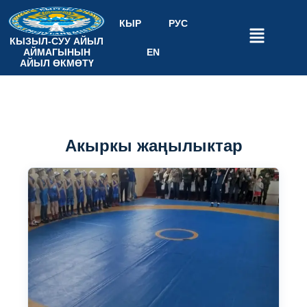
КЫР
РУС
КЫЗЫЛ-СУУ АЙЫЛ
АЙМАГЫНЫН
EN
АЙЫЛ ӨКМӨТҮ
Акыркы жаңылыктар