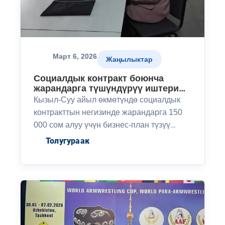
Март 6, 2026
Жаңылыктар
Социалдык контракт боюнча
жарандарга түшүндүрүү иштери
жүргүзүлдү
Кызыл-Суу айыл өкмөтүндө социалдык
контракттын негизинде жарандарга 150
000 сом алуу үчүн бизнес-план түзүү
боюнча түшүндүрүү иштери жүргүзүлдү.
Толугураак