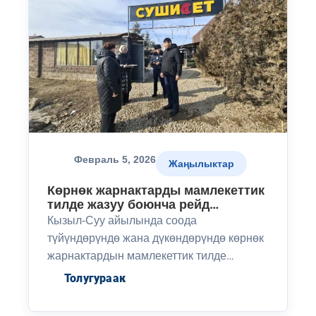
Февраль 5, 2026
Жаңылыктар
Көрнөк жарнактарды мамлекеттик
тилде жазуу боюнча рейд
жүргүзүлдү
Кызыл-Суу айылында соода
түйүндөрүндө жана дүкөндөрүндө көрнөк
жарнактардын мамлекеттик тилде
жазылышы боюнча рейд өткөрүлдү.
Толугураак
Текшерүүнүн жүрүшүндө талаптарды
сактоо боюнча түшүндүрүү иштери