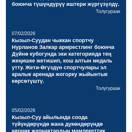
боюнча түшүндүрүү иштери жүргүзүлдү.
Толугураак
07/02/2026
Кызыл-Суудан чыккан спортчу
Нурланов Залкар армрестлинг боюнча
Дүйнө кубогунда эки категорияда тең
жеңишке жетишип, кош алтын медаль
утту. Жети-Өгүздүн спортчулары эл
аралык аренада жогорку жыйынтык
көрсөтүштү.
Толугураак
05/02/2026
Кызыл-Суу айылында соода
түйүндөрүндө жана дүкөндөрүндө
көрнөк жарнактардын мамлекеттик