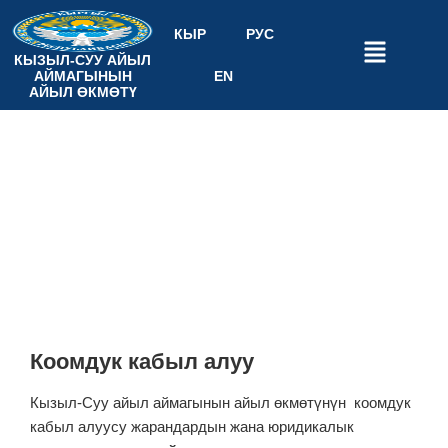
КЫР
РУС
КЫЗЫЛ-СУУ АЙЫЛ
АЙМАГЫНЫН
EN
АЙЫЛ ӨКМӨТҮ
Коомдук кабыл алуу
Башкы
Коомдук кабыл алуу
Коомдук кабыл алуу
Кызыл-Суу айыл аймагынын айыл өкмөтүнүн коомдук
кабыл алуусу жарандардын жана юридикалык