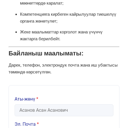
мөөнөттөрдө каралат;
Компетенцияга кирбеген кайрылуулар тиешелүү
органга жөнөтүлөт;
Жеке маалыматтар корголот жана үчүнчү
жактарга берилбейт.
Байланыш маалыматы:
Дарек, телефон, электрондук почта жана иш убактысы
төмөндө көрсөтүлгөн.
Аты-жөнү
*
Эл. Почта
*