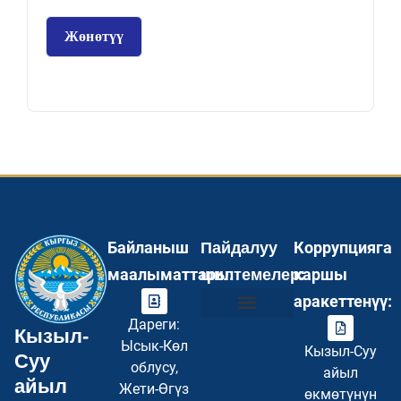
Жөнөтүү
Байланыш
Коррупцияга
Пайдалуу
маалыматтары:
каршы
шилтемелер:
аракеттенүү:
Дареги:
Кызыл-
Инвесторлор үчүн
Туристер үчүн
Бош кызмат орундар
Суроо–Жооп FAQ
Купуялуулук саясаты
Сайттын картасы
Ысык-Көл
Кызыл-Суу
Суу
облусу,
айыл
айыл
Жети-Өгүз
өкмөтүнүн