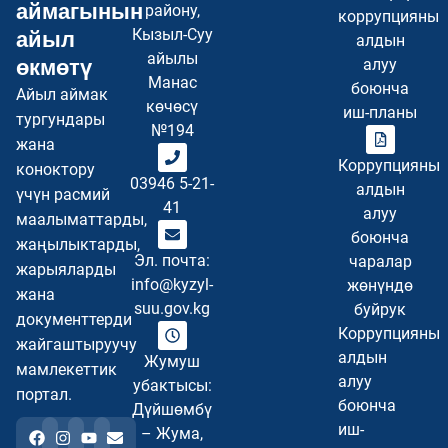
аймагынын
району,
коррупцияны
Кызыл-Суу
айыл
алдын
айылы
өкмөтү
алуу
Манас
боюнча
Айыл аймак
көчөсү
иш-планы
тургундары
№194
жана
Коррупцияны
коноктору
03946 5-21-
алдын
үчүн расмий
41
алуу
маалыматтарды,
боюнча
жаңылыктарды,
Эл. почта:
чаралар
жарыяларды
info@kyzyl-
жөнүндө
жана
suu.gov.kg
буйрук
документтерди
Коррупцияны
жайгаштыруучу
алдын
Жумуш
мамлекеттик
алуу
убактысы:
портал.
боюнча
Дүйшөмбү
иш-
– Жума,