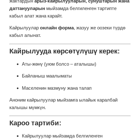
жактардын
арыз-кайрылууларын, сунуштарын жана
даттанууларын
мыйзамда белгиленген тартипте
кабыл алат жана карайт.
Кайрылуулар
онлайн форма
, жазуу же оозеки түрдө
кабыл алынат.
Кайрылууда көрсөтүлүшү керек:
Аты-жөнү (уюм болсо – аталышы)
Байланыш маалыматы
Маселенин мазмуну жана талап
Аноним кайрылуулар мыйзамга ылайык каралбай
калышы мүмкүн.
Кароо тартиби:
Кайрылуулар мыйзамда белгиленген