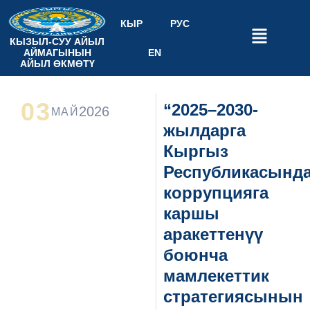
КЫР
РУС
КЫЗЫЛ-СУУ АЙЫЛ
АЙМАГЫНЫН
EN
АЙЫЛ ӨКМӨТҮ
03
“2025–2030-
2026
МАЙ
жылдарга
Кыргыз
Республикасынд
коррупцияга
каршы
аракеттенүү
боюнча
мамлекеттик
стратегиясынын