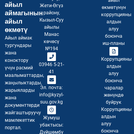
айыл
айыл
Жети-Өгүз
өкмөтүнүн
аймагынын
району,
коррупцияны
Кызыл-Суу
айыл
алдын
айылы
өкмөтү
алуу
Манас
боюнча
Айыл аймак
көчөсү
иш-планы
тургундары
№194
жана
Коррупцияны
коноктору
03946 5-21-
алдын
үчүн расмий
41
алуу
маалыматтарды,
боюнча
жаңылыктарды,
Эл. почта:
чаралар
жарыяларды
info@kyzyl-
жөнүндө
жана
suu.gov.kg
буйрук
документтерди
Коррупцияны
жайгаштыруучу
алдын
Жумуш
мамлекеттик
алуу
убактысы:
портал.
боюнча
Дүйшөмбү