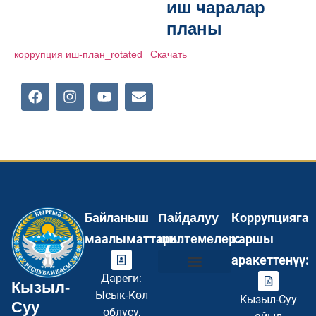
иш чаралар
планы
коррупция иш-план_rotated
Скачать
Байланыш
Коррупцияга
Пайдалуу
маалыматтары:
каршы
шилтемелер:
аракеттенүү:
Дареги:
Кызыл-
Инвесторлор үчүн
Туристер үчүн
Бош кызмат орундар
Суроо–Жооп FAQ
Купуялуулук саясаты
Сайттын картасы
Ысык-Көл
Кызыл-Суу
Суу
облусу,