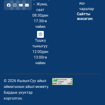
иш-
– Жума,
чаралар
саат
Сайтты
08:30дөн
жасаган:
17:30гө
чейин
Түшкү
тыныгуу:
12:00дөн
13:00гө
чейин
© 2026 Кызыл-Суу айыл
аймагынын айыл өкмөтү.
Бардык укуктар
корголгон.