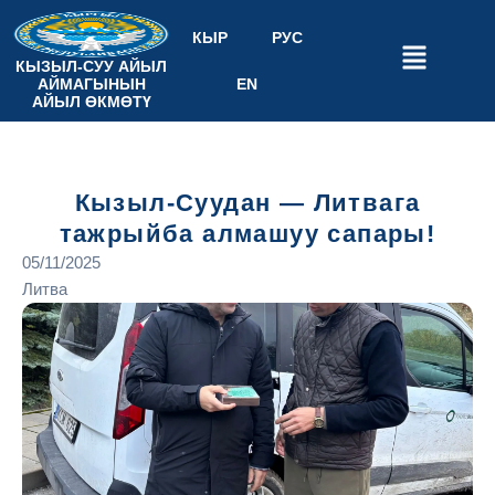
КЫР
РУС
КЫЗЫЛ-СУУ АЙЫЛ
АЙМАГЫНЫН
EN
АЙЫЛ ӨКМӨТҮ
Кызыл-Суудан — Литвага
тажрыйба алмашуу сапары!
05/11/2025
Литва