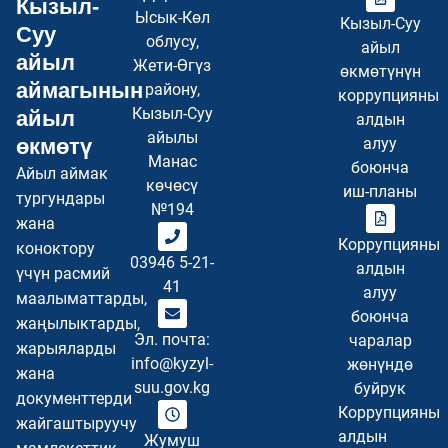
Кызыл-
Ысык-Көл
Кызыл-Суу
Суу
облусу,
айыл
айыл
Жети-Өгүз
өкмөтүнүн
аймагынын
району,
коррупцияны
Кызыл-Суу
айыл
алдын
айылы
өкмөтү
алуу
Манас
боюнча
Айыл аймак
көчөсү
иш-планы
тургундары
№194
жана
Коррупцияны
коноктору
03946 5-21-
алдын
үчүн расмий
41
алуу
маалыматтарды,
боюнча
жаңылыктарды,
Эл. почта:
чаралар
жарыяларды
info@kyzyl-
жөнүндө
жана
suu.gov.kg
буйрук
документтерди
Коррупцияны
жайгаштыруучу
алдын
Жумуш