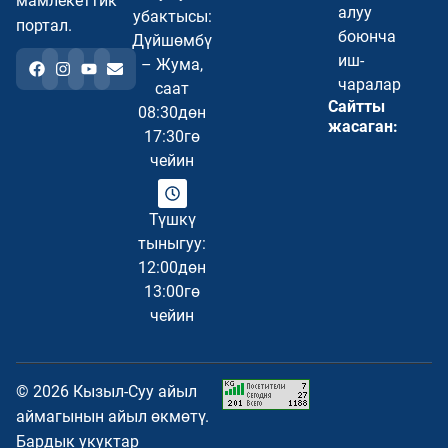
мамлекеттик
алуу
убактысы:
портал.
боюнча
Дүйшөмбү
иш-
– Жума,
чаралар
саат
Сайтты
08:30дөн
жасаган:
17:30гө
чейин
Түшкү
тыныгуу:
12:00дөн
13:00гө
чейин
© 2026 Кызыл-Суу айыл
аймагынын айыл өкмөтү.
Бардык укуктар